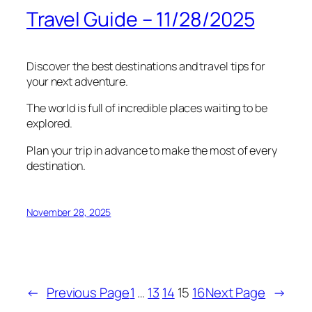
Travel Guide – 11/28/2025
Discover the best destinations and travel tips for
your next adventure.
The world is full of incredible places waiting to be
explored.
Plan your trip in advance to make the most of every
destination.
November 28, 2025
←
Previous Page
1
…
13
14
15
16
Next Page
→