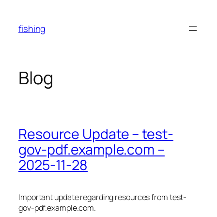
Skip
to
fishing
content
Blog
Resource Update – test-
gov-pdf.example.com –
2025-11-28
Important update regarding resources from test-
gov-pdf.example.com.